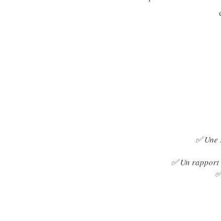
✅ Une 
✅ Un rapport d
✅