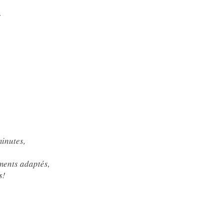
.
inutes,
ements adaptés,
s!