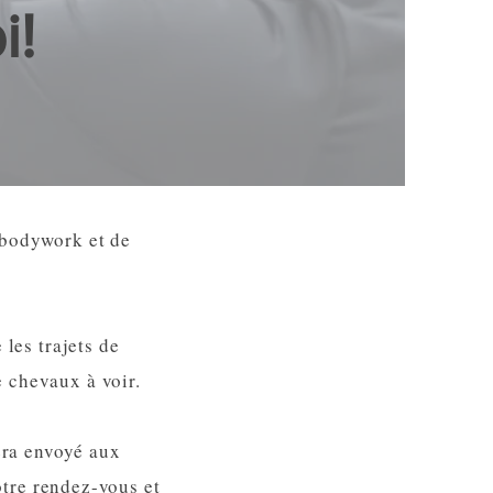
i!
e bodywork et de
 les trajets de
e chevaux à voir.
era envoyé aux
otre rendez-vous et