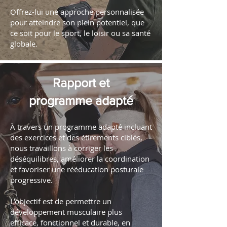
Offrez-lui une approche personnalisée
pour atteindre son plein potentiel, que
ce soit pour le sport, le loisir ou sa santé
globale.
Rapport et
programme adapté
À travers un programme adapté incluant
des exercices et des étirements ciblés,
nous travaillons à corriger les
déséquilibres, améliorer la coordination
et favoriser une rééducation posturale
progressive.
L’objectif est de permettre un
développement musculaire plus
efficace, fonctionnel et durable, en