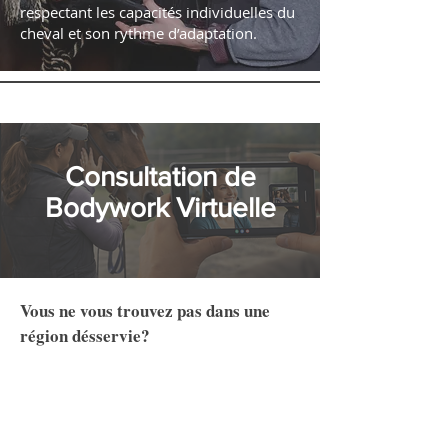
respectant les capacités individuelles du
cheval et son rythme d’adaptation.
Consultation de
Bodywork Virtuelle
Vous ne vous trouvez pas dans une
région désservie?
La distance ne doit pas être un frein au bien-
être de votre cheval. Cette formule vous
permet de rester accompagné(e), guidé(e) et
soutenu(e), avec un regard professionnel
attentif pour assurer une progression